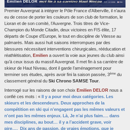
Premier Auvergnat à intégrer le Pôle France d’Alberville, il n’aura
eu de cesse de porter les couleurs de son club de formation, le
Lioran et de son comité, l’Auvergne. Trois titres de Vice-
Champion du Monde Citadin, deux victoires en FIS élite, 17
départs de Coupe d’Europe, le tout en discipline de Vitesse au
palmarès. Mais aussi huit saisons interrompues par des
blessures nécessitant interventions chirurgicales, rééducation et
réathlétisation,
Emilien
a ouvert la voie aux jeunes du club ainsi
qu’à ceux issus du massif Auvergnat. Il met fin à sa carrière de
skieur de Haut Niveau, dont il garde l’aménagement pour
ème
terminer ses études, après avoir fini la saison passée, 3
du
classement général du
Ski Chrono SAMSE Tour
.
Interrogé sur les raisons de son choix
Emilien
DELOR
nous a
confié ces mots : «
Il y a pour moi deux catégories. Les
skieurs et les descendeurs. Deux approches de la
compétition en ski qui n’engagent pas les mêmes valeurs et
n'ont pas les mêmes enjeux. Là, Je n’ai plus faim…. dans
mes disciplines, au bout… il y a l’accident grave, voir
pire…. Dix ans de passion, de vraies émotions, que je