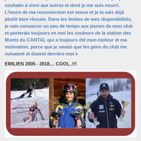
souhaite à vivre aux autres et dont je me suis nourri.
L’heure de ma reconversion est venue et je la sais déjà
plutôt bien réussie. Dans les limites de mes disponibilités,
je vais consacrer un peu de temps aux jeunes de mon club
et porterais toujours en moi les couleurs de la station des
Monts du CANTAL qui a toujours été mon moteur et ma
motivation, parce que je savais que les gens du club me
suivaient et étaient derrière moi
»
EMILIEN 2005 - 2018.... COOL..!!!